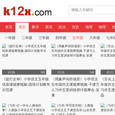
首页
语文
数学
英语
政治
历史
地理
物理
专辑
一年级
二年级
三年级
四年级
五年级
六年级
七年
视频筛选
语文名师课堂
43:06
180
53:24
540
45:11
《提灯女神》小学语文五年级
《用象声词些场景》小学语文
《舌尖上
优质课观摩视频-国培计划教学
五年级作文课观摩视频-千课万
年级作文
示范课
人习作五度训练研讨观摩会-吴
习作五度
勇
晶