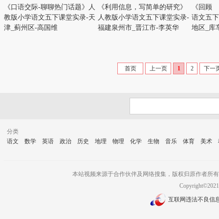
《口语交际-聊聊热门话题》人
《利用信息，写简单的研究》
《回顾 
教版小学语文五下课堂实录-天
人教版小学语文五下课堂实录-
语文五下
津_蓟州区-高国维
福建泉州市_晋江市-李英华
地区_库
首页
上一页
1
2
下一
分类
语文
数学
英语
政治
历史
地理
物理
化学
生物
音乐
体育
美术
本站视频来源于合作伙伴及网络搜集，版权归原作者所有
Copyright©2
互联网违法不良信