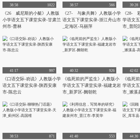
38:58
1022
38:57
566
39:28
《26 威尼斯的小艇》人教版
《27- 与象共舞》人教版小学
《28-
小学语文五下课堂实录-甘肃兰
语文五下课堂实录-浙江舟山市
学语文五
州市-曹林
_定海区-马丽萍
市_普陀
41:17
997
40:32
926
42:02
《口语交际-劝说》人教版小学
《临死前的严监生》人教版小
《临死前
语文五下课堂实录-陕西安康
学语文五下课堂实录-福建龙岩
学语文五
市-陈忠云
市_新罗区-阙朝乾
市_濉溪
38:53
871
41:40
553
44:30