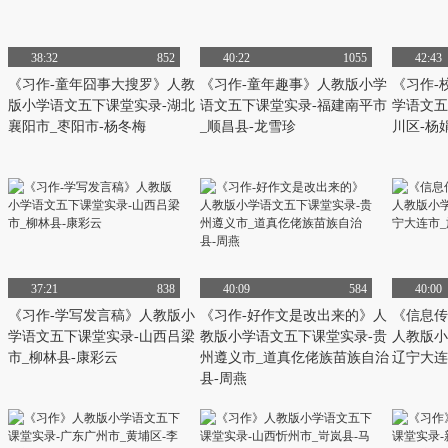
38:32
852
40:22
1055
42:43
《习作-童年囧事大搜罗》人教
《习作-童年趣事》人教版小学
《习作-
版小学语文五下课堂实录-湖北
语文五下课堂实录-福建南平市
学语文五
襄阳市_枣阳市-杨冬梅
_顺昌县-龙雪珍
川区-杨
37:21
838
40:09
584
40:00
《习作-学写发言稿》人教版小
《习作-好作文是改出来的》人
《信息传
学语文五下课堂实录-山西吕梁
教版小学语文五下课堂实录-贵
人教版小
市_柳林县-康彩云
州遵义市_道真仡佬族苗族自治
辽宁大连
县-周燕