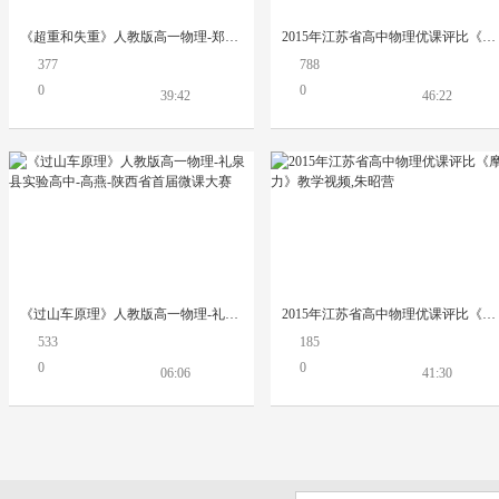
《超重和失重》人教版高一物理-郑州实验高中：张俊杰
2015年江苏省高中物理优课评比《磁场对通电导线的作用力》教学视频,袁亚琴
377
788
0
0
39:42
46:22
《过山车原理》人教版高一物理-礼泉县实验高中-高燕-陕西省首届微课大赛
2015年江苏省高中物理优课评比《摩擦力》教学视频,朱昭营
533
185
0
0
06:06
41:30