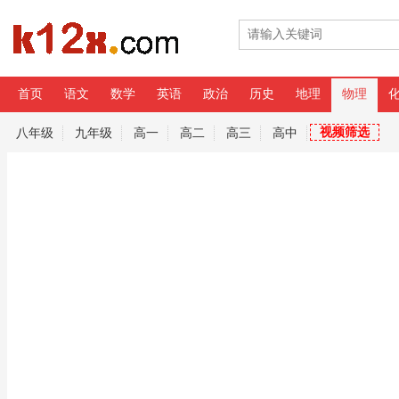
首页
语文
数学
英语
政治
历史
地理
物理
专辑
视频筛选
八年级
九年级
高一
高二
高三
高中