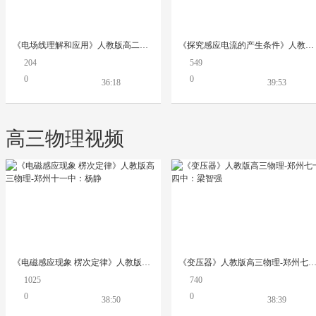
《电场线理解和应用》人教版高二物理-新郑市二中分校：许培
《探究感应电流的产生条件》人教版高二物理-郑州七中：潘立红
204
549
0
0
36:18
39:53
高三物理视频
《电磁感应现象 楞次定律》人教版高三物理-郑州十一中：杨静
《变压器》人教版高三物理-郑州七十四中：梁智
1025
740
0
0
38:50
38:39