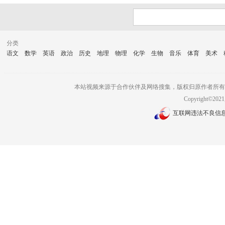
414
1043
广东省第六届班主任能力大赛-
广东省第六届班主任能力大赛-
中职-廖幸瑶老师
中职-洪祺老师
分类
语文
数学
英语
政治
历史
地理
物理
化学
生物
音乐
体育
美术
本站视频来源于合作伙伴及网络搜集，版权归原作者所有
Copyright©2
互联网违法不良信